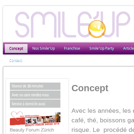
Concept
Nos Smile'Up
Franchise
Smile'Up Party
Articl
Contact
Concept
Avec les années, les 
café, thé, boissons g
risque. Le procédé de