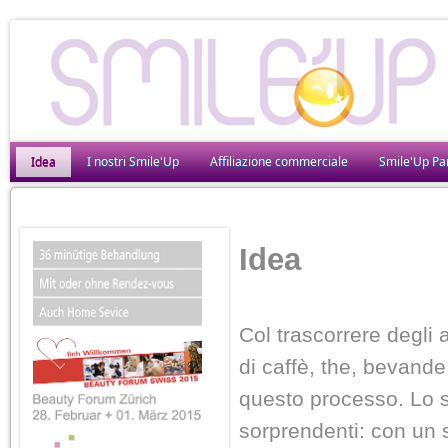
Idea
I nostri Smile'Up
Affiliazione commerciale
Smile'Up Pa
Idea
Col trascorrere degli 
di caffè, the, bevand
questo processo. Lo s
sorprendenti: con un s